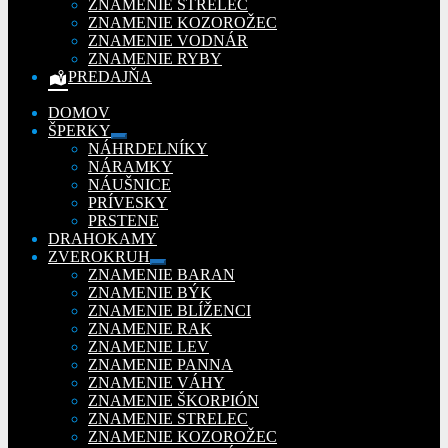
ZNAMENIE STRELEC
ZNAMENIE KOZOROŽEC
ZNAMENIE VODNÁR
ZNAMENIE RYBY
PREDAJŇA
DOMOV
ŠPERKY
Rozbaliť
NÁHRDELNÍKY
podradené
NÁRAMKY
menu
NÁUŠNICE
PRÍVESKY
PRSTENE
DRAHOKAMY
ZVEROKRUH
Rozbaliť
ZNAMENIE BARAN
podradené
ZNAMENIE BÝK
menu
ZNAMENIE BLÍŽENCI
ZNAMENIE RAK
ZNAMENIE LEV
ZNAMENIE PANNA
ZNAMENIE VÁHY
ZNAMENIE ŠKORPIÓN
ZNAMENIE STRELEC
ZNAMENIE KOZOROŽEC