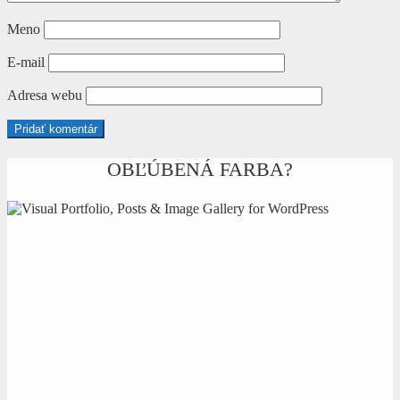
Meno
E-mail
Adresa webu
OBĽÚBENÁ FARBA?