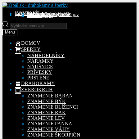
Preskočiť
Preskočiť
na
na
KONTAKT
INFORMÁCIE
Obchodné podmienky
Reklamačný poriadok
Ochrana osobných údajov
MÔJ ÚČET
Objednávky
Adresy
Detaily účtu
navigáciu
obsah
Na stiahnutie
Products
search
Menu
DOMOV
ŠPERKY
NÁHRDELNÍKY
NÁRAMKY
NÁUŠNICE
PRÍVESKY
PRSTENE
DRAHOKAMY
ZVEROKRUH
ZNAMENIE BARAN
ZNAMENIE BÝK
ZNAMENIE BLÍŽENCI
ZNAMENIE RAK
ZNAMENIE LEV
ZNAMENIE PANNA
ZNAMENIE VÁHY
ZNAMENIE ŠKORPIÓN