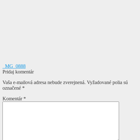
Navigácia
Predchádzajúci
_MG_0888
článok:
Pridaj komentár
v
Vaša e-mailová adresa nebude zverejnená.
Vyžadované polia sú
článku
označené
*
Komentár
*