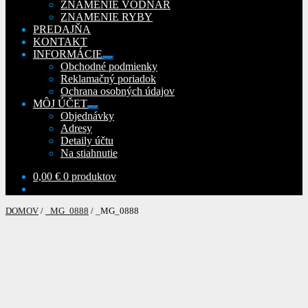
ZNAMENIE VODNÁR
ZNAMENIE RYBY
PREDAJŇA
KONTAKT
INFORMÁCIE
Rozbaliť
Obchodné podmienky
podradené
Reklamačný poriadok
menu
Ochrana osobných údajov
MÔJ ÚČET
Rozbaliť
Objednávky
podradené
Adresy
menu
Detaily účtu
Na stiahnutie
0,00
€
0 produktov
DOMOV
/
_MG_0888
/
_MG_0888