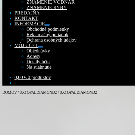
ZNAMENIE VODNÁR
ZNAMENIE RYBY
PREDAJŇA
KONTAKT
INFORMÁCIE
Rozbaliť
Obchodné podmienky
podradené
Reklamačný poriadok
menu
Ochrana osobných údajov
MÔJ ÚČET
Rozbaliť
Objednávky
podradené
Adresy
menu
Detaily účtu
Na stiahnutie
0,00
€
0 produktov
DOMOV
/
3X1OPALDIAMOND2
/
3X1OPALDIAMOND2