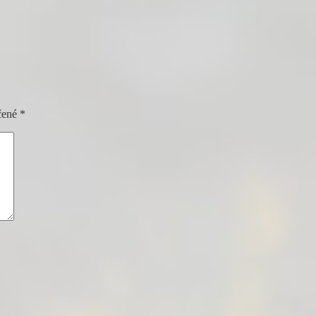
čené
*