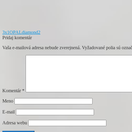
Navigácia
Predchádzajúci
3x1OPALdiamond2
článok:
Pridaj komentár
v
Vaša e-mailová adresa nebude zverejnená.
Vyžadované polia sú ozna
článku
Komentár
*
Meno
E-mail
Adresa webu