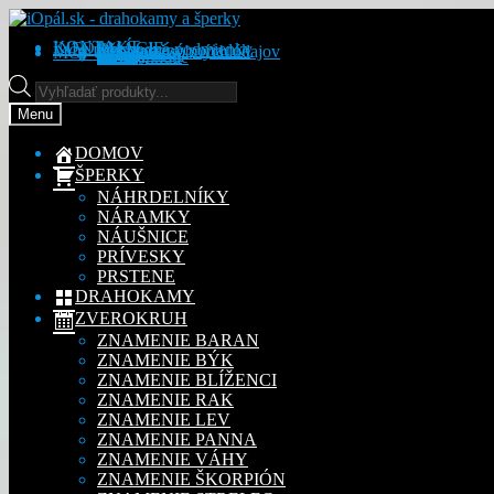
Preskočiť
Preskočiť
na
na
KONTAKT
INFORMÁCIE
Obchodné podmienky
Reklamačný poriadok
Ochrana osobných údajov
MÔJ ÚČET
Objednávky
Adresy
Detaily účtu
navigáciu
obsah
Na stiahnutie
Products
search
Menu
DOMOV
ŠPERKY
NÁHRDELNÍKY
NÁRAMKY
NÁUŠNICE
PRÍVESKY
PRSTENE
DRAHOKAMY
ZVEROKRUH
ZNAMENIE BARAN
ZNAMENIE BÝK
ZNAMENIE BLÍŽENCI
ZNAMENIE RAK
ZNAMENIE LEV
ZNAMENIE PANNA
ZNAMENIE VÁHY
ZNAMENIE ŠKORPIÓN