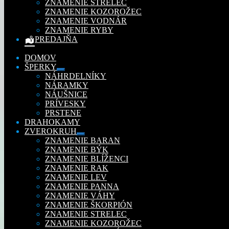
ZNAMENIE STRELEC
ZNAMENIE KOZOROŽEC
ZNAMENIE VODNÁR
ZNAMENIE RYBY
PREDAJŇA
DOMOV
ŠPERKY
Rozbaliť
NÁHRDELNÍKY
podradené
NÁRAMKY
menu
NÁUŠNICE
PRÍVESKY
PRSTENE
DRAHOKAMY
ZVEROKRUH
Rozbaliť
ZNAMENIE BARAN
podradené
ZNAMENIE BÝK
menu
ZNAMENIE BLÍŽENCI
ZNAMENIE RAK
ZNAMENIE LEV
ZNAMENIE PANNA
ZNAMENIE VÁHY
ZNAMENIE ŠKORPIÓN
ZNAMENIE STRELEC
ZNAMENIE KOZOROŽEC